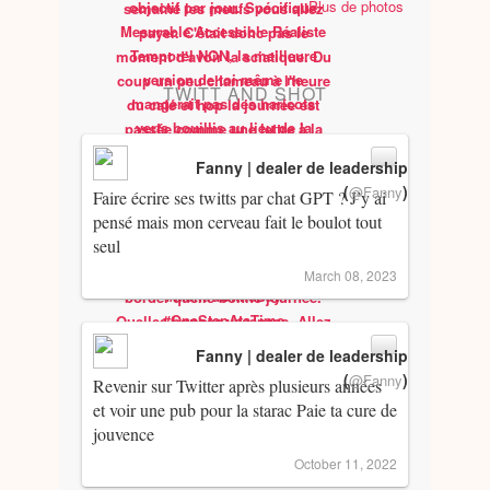
Plus de photos
TWITT AND SHOT
Fanny | dealer de leadership
(
)
@Fanny
Faire écrire ses twitts par chat GPT ? J’y ai
pensé mais mon cerveau fait le boulot tout
seul
March 08, 2023
Fanny | dealer de leadership
(
)
@Fanny
Revenir sur Twitter après plusieurs années
et voir une pub pour la starac Paie ta cure de
jouvence
October 11, 2022