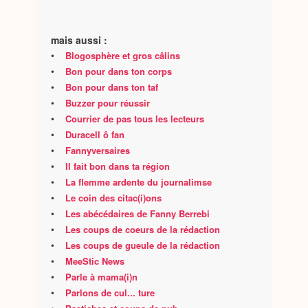
mais aussi :
•
Blogosphère et gros câlins
•
Bon pour dans ton corps
•
Bon pour dans ton taf
•
Buzzer pour réussir
•
Courrier de pas tous les lecteurs
•
Duracell ô fan
•
Fannyversaires
•
Il fait bon dans ta région
•
La flemme ardente du journalimse
•
Le coin des citac(i)ons
•
Les abécédaires de Fanny Berrebi
•
Les coups de coeurs de la rédaction
•
Les coups de gueule de la rédaction
•
MeeStic News
•
Parle à mama(i)n
•
Parlons de cul... ture